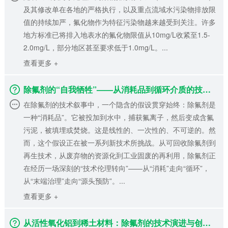
及其修改单在各地的严格执行，以及重点流域水污染物排放限
值的持续加严，氟化物作为特征污染物越来越受到关注。许多
地方标准已将排入地表水的氟化物限值从10mg/L收紧至1.5-
2.0mg/L，部分地区甚至要求低于1.0mg/L。...
查看更多 +
除氟剂的“自我牺牲”——从消耗品到循环介质的技术伦理转向
在除氟剂的技术叙事中，一个隐含的假设贯穿始终：除氟剂是
一种“消耗品”。它被投加到水中，捕获氟离子，然后变成含氟
污泥，被填埋或焚烧。这是线性的、一次性的、不可逆的。然
而，这个假设正在被一系列新技术所挑战。从可回收除氟剂到
再生技术，从废弃物的资源化到工业固废的再利用，除氟剂正
在经历一场深刻的“技术伦理转向”——从“消耗”走向“循环”，
从“末端治理”走向“源头预防”。...
查看更多 +
从活性氧化铝到稀土材料：除氟剂的技术演进与创新之路