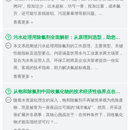
拷问”。投加过少，出水超标，功亏一篑；投加过量，成本飙
升，还可能引发残留铝、污泥量暴增等新问题。...
查看更多 +
污水处理用除氟剂全面解析：从原理到选型，助您精准达标
本文系统阐述污水处理用除氟剂的工作原理、主要类型、关键
性能指标及选型要点。内容涵盖饮用水与工业废水两大场景，
旨在为水务运营人员、环保工程师及企业决策者提供一份实
用、客观的技术指南，助力解决氟超标难题。...
查看更多 +
从饱和除氟剂中回收氟化物的技术经济性临界点在哪里？何种工艺可实现氟回收率>90%且纯度达工业级标准？
随着水资源化理念的深入，饱和除氟剂不再被简单视为危险废
物，而是被誉为一座座品位可观的“城市氟矿”。然而，开采这
座矿藏并非易事，其核心挑战在于：在何种条件下，回收氟化
物才能实现经济可行？...