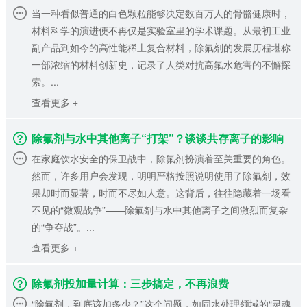
当一种看似普通的白色颗粒能够决定数百万人的骨骼健康时，
材料科学的演进便不再仅是实验室里的学术课题。从最初工业
副产品到如今的高性能稀土复合材料，除氟剂的发展历程堪称
一部浓缩的材料创新史，记录了人类对抗高氟水危害的不懈探
索。...
查看更多 +
除氟剂与水中其他离子“打架”？谈谈共存离子的影响
在家庭饮水安全的保卫战中，除氟剂扮演着至关重要的角色。
然而，许多用户会发现，明明严格按照说明使用了除氟剂，效
果却时而显著，时而不尽如人意。这背后，往往隐藏着一场看
不见的“微观战争”——除氟剂与水中其他离子之间激烈而复杂
的“争夺战”。...
查看更多 +
除氟剂投加量计算：三步搞定，不再浪费
“除氟剂，到底该加多少？”这个问题，如同水处理领域的“灵魂