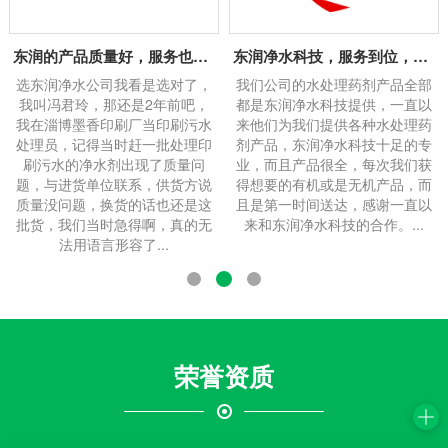
产品质量好，服务也很好
东润净水科技，服务到位，产品全
东润净水药剂，价格厚道，销量
了，
我们公司的水处理药剂产品全部
我们是一家净水剂经销商，经
，
都是东润净水科技提供，一直以
各类净水剂产品已经有一年多
污水
来他们为我们提供各种水处理药
了，在这其间，他们给了我很
理印
剂产品，东润净水科技十足的专
支持和帮助，这让我经营净水
问
业，而且产品很全，每次我们获
一年多，销量就翻了十倍，目
方说
得想要的有机或是无机产品，而
是我们店里销售得较快的品种
是这
且是第一时间送达，感谢一直以
一。销量也还是在一路上升，
的无
来和东润净水科技的合作。...
望东润净水能给我们带来更多
多的品质优良净水剂产品。...
荣誉资质