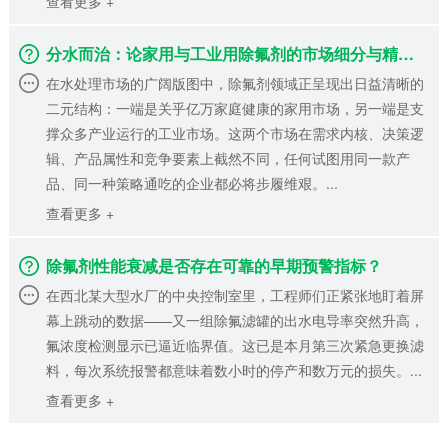
查看更多 +
分水而治：论家用与工业用除氟剂的市场细分与精准策略
在水处理市场的广阔版图中，除氟剂领域正呈现出日益清晰的
二元结构：一端是关乎亿万家庭健康的家用市场，另一端是支
撑众多产业运行的工业市场。这两个市场在需求内核、决策逻
辑、产品属性和竞争要素上截然不同，任何试图用同一款产
品、同一种策略通吃的企业都必将步履维艰。...
查看更多 +
除氟剂性能衰减是否存在可靠的早期预警指标？
在西北某大型水厂的中央控制室里，工程师们正紧张地盯着屏
幕上跳动的数据——又一组除氟滤罐的出水电导率突然升高，
氟浓度检测显示已逼近临界值。这已是本月第三次紧急更换滤
料，每次系统报警都意味着数小时的停产和数万元的损失。...
查看更多 +